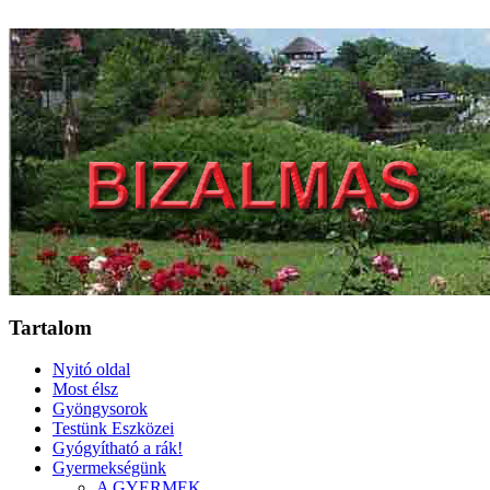
Tartalom
Nyitó oldal
Most élsz
Gyöngysorok
Testünk Eszközei
Gyógyítható a rák!
Gyermekségünk
A GYERMEK