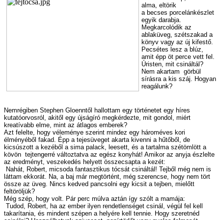
alma, eltörik
a becses porcelánkészlet
egyik darabja.
Megkarcolódik az
ablaküveg, szétszakad a
könyv vagy az új kifestő.
Pecsétes lesz a blúz,
amit épp öt perce vett fel.
Úristen, mit csináltál?
Nem akartam ­ görbül
sírásra a kis száj. Hogyan
reagálunk?
Nemrégiben Stephen Gloenntől hallottam egy történetet egy híres
kutatóorvosról, akitől egy újságíró megkérdezte, mit gondol, miért
kreatívabb elme, mint az átlagos emberek?
Azt felelte, hogy véleménye szerint mindez egy hároméves kori
élményéből fakad. Épp a tejesüveget akarta kivenni a hűtőből, de
kicsúszott a kezéből a sima palack, leesett, és a tartalma szétömlött a
kövön ­ tejtengerré változtatva az egész konyhát! Amikor az anyja észlelte
az eredményt, veszekedés helyett összecsapta a kezét:
­ Nahát, Robert, micsoda fantasztikus tócsát csináltál! Tejből még nem is
láttam ekkorát. Na, a baj már megtörtént, még szerencse, hogy nem tört
össze az üveg. Nincs kedved pancsolni egy kicsit a tejben, mielőtt
feltöröljük?
Még szép, hogy volt. Pár perc múlva aztán így szólt a mamája:
­ Tudod, Robert, ha az ember ilyen rendetlenséget csinál, végül fel kell
takarítania, és mindent szépen a helyére kell tennie. Hogy szeretnéd