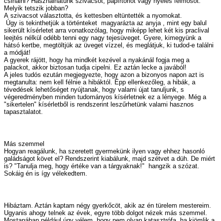
csinálni? Használhatunk szivacsot, papírtörlőt vagy nyeles felmosót.
Melyik tetszik jobban?
A szivacsot választotta, és kettesben eltüntették a nyomokat.
­ Úgy is tekinthetjük a történteket ­ magyarázta az anyja ­, mint egy balul
sikerült kísérletet arra vonatkozólag, hogy miképp lehet két kis praclival
leejtés nélkül odébb tenni egy nagy tejesüveget. Gyere, kimegyünk a
hátsó kertbe, megtöltjük az üveget vízzel, és meglátjuk, ki tudod-e találni
a módját!
A gyerek rájött, hogy ha mindkét kezével a nyakánál fogja meg a
palackot, akkor biztosan tudja cipelni. Ez aztán lecke a javából!
A jeles tudós ezután megjegyezte, hogy azon a bizonyos napon azt is
megtanulta: nem kell félnie a hibáktól. Épp ellenkezőleg, a hibák, a
tévedések lehetőséget nyújtanak, hogy valami újat tanuljunk, s
végeredményben minden tudományos kísérletnek ez a lényege. Még a
"sikertelen" kísérletből is rendszerint leszűrhetünk valami hasznos
tapasztalatot.
Más szemmel
Hogyan reagálunk, ha szeretett gyermekünk ilyen vagy ehhez hasonló
galádságot követ el? Rendszerint kiabálunk, majd szétvet a düh. De miért
is? "Tanulja meg, hogy értéke van a tárgyaknak!" ­ hangzik a szózat.
Sokáig én is így vélekedtem.
Hibáztam. Aztán kaptam négy gyerkőcöt, akik az én türelem mestereim.
Ugyanis ahogy telnek az évek, egyre több dolgot nézek más szemmel.
Mostanában például úgy vélem, hogy nem olyan katasztrófa, ha kiömlik a