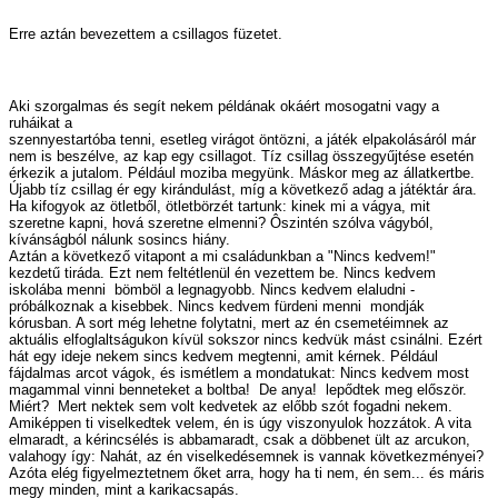
Erre aztán bevezettem a csillagos füzetet.
Aki szorgalmas és segít nekem példának okáért mosogatni vagy a
ruháikat a
szennyestartóba tenni, esetleg virágot öntözni, a játék elpakolásáról már
nem is beszélve, az kap egy csillagot. Tíz csillag összegyűjtése esetén
érkezik a jutalom. Például moziba megyünk. Máskor meg az állatkertbe.
Újabb tíz csillag ér egy kirándulást, míg a következő adag a játéktár ára.
Ha kifogyok az ötletből, ötletbörzét tartunk: kinek mi a vágya, mit
szeretne kapni, hová szeretne elmenni? Ôszintén szólva vágyból,
kívánságból nálunk sosincs hiány.
Aztán a következő vitapont a mi családunkban a "Nincs kedvem!"
kezdetű tiráda. Ezt nem feltétlenül én vezettem be. Nincs kedvem
iskolába menni ­ bömböl a legnagyobb. Nincs kedvem elaludni ­
próbálkoznak a kisebbek. Nincs kedvem fürdeni menni ­ mondják
kórusban. A sort még lehetne folytatni, mert az én csemetéimnek az
aktuális elfoglaltságukon kívül sokszor nincs kedvük mást csinálni. Ezért
hát egy ideje nekem sincs kedvem megtenni, amit kérnek. Például
fájdalmas arcot vágok, és ismétlem a mondatukat: Nincs kedvem most
magammal vinni benneteket a boltba! ­ De anya! ­ lepődtek meg először.
Miért? ­ Mert nektek sem volt kedvetek az előbb szót fogadni nekem.
Amiképpen ti viselkedtek velem, én is úgy viszonyulok hozzátok. A vita
elmaradt, a kérincsélés is abbamaradt, csak a döbbenet ült az arcukon,
valahogy így: Nahát, az én viselkedésemnek is vannak következményei?
Azóta elég figyelmeztetnem őket arra, hogy ha ti nem, én sem... és máris
megy minden, mint a karikacsapás.