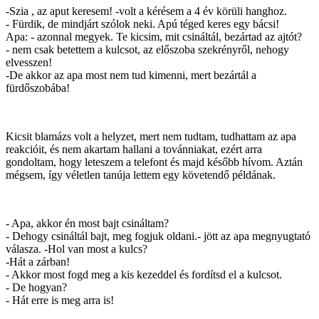
-Szia , az aput keresem! -volt a kérésem a 4 év körüli hanghoz.
- Fürdik, de mindjárt szólok neki. Apú téged keres egy bácsi!
Apa: - azonnal megyek. Te kicsim, mit csináltál, bezártad az ajtót?
- nem csak betettem a kulcsot, az előszoba szekrényről, nehogy
elvesszen!
-De akkor az apa most nem tud kimenni, mert bezártál a
fürdőszobába!
Kicsit blamázs volt a helyzet, mert nem tudtam, tudhattam az apa
reakcióit, és nem akartam hallani a továnniakat, ezért arra
gondoltam, hogy leteszem a telefont és majd később hívom. Aztán
mégsem, így véletlen tanúja lettem egy követendő példának.
- Apa, akkor én most bajt csináltam?
- Dehogy csináltál bajt, meg fogjuk oldani.- jött az apa megnyugtató
válasza. -Hol van most a kulcs?
-Hát a zárban!
- Akkor most fogd meg a kis kezeddel és fordítsd el a kulcsot.
- De hogyan?
- Hát erre is meg arra is!