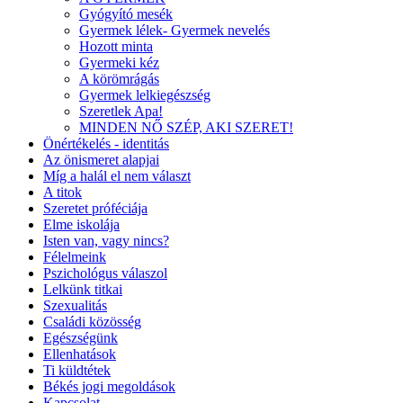
Gyógyító mesék
Gyermek lélek- Gyermek nevelés
Hozott minta
Gyermeki kéz
A körömrágás
Gyermek lelkiegészség
Szeretlek Apa!
MINDEN NŐ SZÉP, AKI SZERET!
Önértékelés - identitás
Az önismeret alapjai
Míg a halál el nem választ
A titok
Szeretet próféciája
Elme iskolája
Isten van, vagy nincs?
Félelmeink
Pszichológus válaszol
Lelkünk titkai
Szexualitás
Családi közösség
Egészségünk
Ellenhatások
Ti küldtétek
Békés jogi megoldások
Kapcsolat