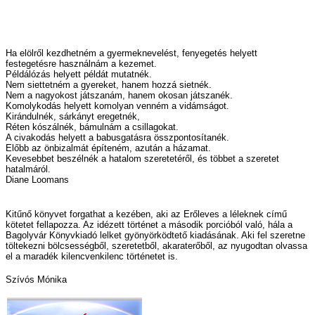
Ha elölről kezdhetném a gyermeknevelést, fenyegetés helyett
festegetésre használnám a kezemet.
Példálózás helyett példát mutatnék.
Nem siettetném a gyereket, hanem hozzá sietnék.
Nem a nagyokost játszanám, hanem okosan játszanék.
Komolykodás helyett komolyan venném a vidámságot.
Kirándulnék, sárkányt eregetnék,
Réten kószálnék, bámulnám a csillagokat.
A civakodás helyett a babusgatásra összpontosítanék.
Előbb az önbizalmát építeném, azután a házamat.
Kevesebbet beszélnék a hatalom szeretetéről, és többet a szeretet
hatalmáról.
Diane Loomans
Kitűnő könyvet forgathat a kezében, aki az Erőleves a léleknek című
kötetet fellapozza. Az idézett történet a második porcióból való, hála a
Bagolyvár Könyvkiadó lelket gyönyörködtető kiadásának. Aki fel szeretne
töltekezni bölcsességből, szeretetből, akaraterőből, az nyugodtan olvassa
el a maradék kilencvenkilenc történetet is.
Szívós Mónika