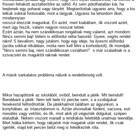
frissen felrakott asztalterítőre az üdítő. Az sem pótolhatatlan kár, ha
leejtenek egy poharat vagy tányért. Megtanítottak ugyanis arra, hogy a kis
lelkük sokkal fontosabb, mint a tárgyak. Ugyanis ha lehordom őket,
mindannyian
rosszul érezzük magunkat. Én azért, mert kiabáltam, ők viszont azért,
mert úgy hiszik, valami nagyon rosszat tettek.
Ezért aztán, ha nem szándékosan rongálnak meg valamit, azt mondom:
Nincs semmi baj! Velem is előfordul néha hasonló. Gyere, segíts rendet
rakni! S bevallom, nagy jutalom, hogy egy ideje, ha ilyesmi előfordul
(azóta sokkal ritkábban, mióta nem kell félni a korholástól), ők mondják:
"Nincs semmi baj, nem szándékosan csináltam!" ­ s már szaladnak is a
szivacsért és maguktól raknak rendet.
A másik sarkalatos probléma nálunk a rendetlenség volt.
Mikor hazajöttünk az iskolából, oviból, beindult a játék. Mit beindult!
Berobbant a játék. Nem telt bele tíz percbe sem, s a szobájukat
fenekestül felfordították. De játékhalmot találtam az ágyunkon, a
konyhában, az íróasztalomon is. Aztán elvonultak fürdeni, vacsora, esti
mesélés vagy vetítés, és ők, mint akik jól végezték dolgukat, szépen
elaludtak. Nekem viszont maradt a rendrakás felettébb unalmas teendője.
Mert hiába kértem, hogy rakjatok már magatok után rendet, ők csak
ígérték, majd két percen belül meg is feledkeztek róla.