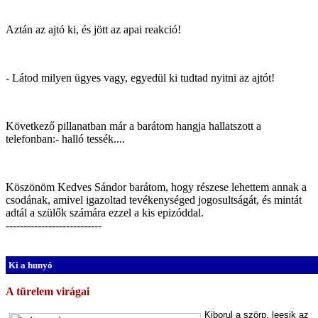
Aztán az ajtó ki, és jött az apai reakció!
- Látod milyen ügyes vagy, egyedül ki tudtad nyitni az ajtót!
Következő pillanatban már a barátom hangja hallatszott a
telefonban:- halló tessék....
Köszönöm Kedves Sándor barátom, hogy részese lehettem annak a
csodának, amivel igazoltad tevékenységed jogosultságát, és mintát
adtál a szülők számára ezzel a kis epizóddal.
---------------------------
Ki a hunyó
A türelem virágai
Kiborul a szörp, leesik az