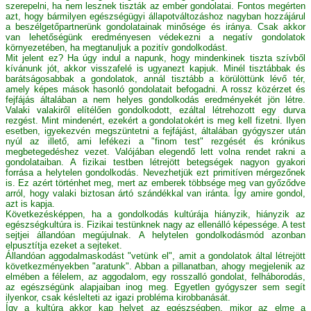
szerepelni, ha nem lesznek tiszták az ember gondolatai. Fontos megérten
azt, hogy bármilyen egészségügyi állapotváltozáshoz nagyban hozzájárul
a beszélgetőpartnerünk gondolatainak minősége és iránya. Csak akkor
van lehetőségünk eredményesen védekezni a negatív gondolatok
környezetében, ha megtanuljuk a pozitív gondolkodást.
Mit jelent ez? Ha úgy indul a napunk, hogy mindenkinek tiszta szívből
kívánunk jót, akkor visszafelé is ugyanezt kapjuk. Minél tisztábbak és
barátságosabbak a gondolatok, annál tisztább a körülöttünk lévő tér,
amely képes mások hasonló gondolatait befogadni. A rossz közérzet és
fejfájás általában a nem helyes gondolkodás eredményekét jön létre.
Valaki valakiről elítélően gondolkodott, ezáltal létrehozott egy durva
rezgést. Mint mindenért, ezekért a gondolatokért is meg kell fizetni. Ilyen
esetben, igyekezvén megszüntetni a fejfájást, általában gyógyszer után
nyúl az illető, ami lefékezi a "finom test" rezgését és krónikus
megbetegedéshez vezet. Valójában elegendő lett volna rendet rakni a
gondolataiban. A fizikai testben létrejött betegségek nagyon gyakori
forrása a helytelen gondolkodás. Nevezhetjük ezt primitíven mérgezőnek
is. Ez azért történhet meg, mert az emberek többsége meg van győződve
arról, hogy valaki biztosan ártó szándékkal van iránta. Így amire gondol,
azt is kapja.
Következésképpen, ha a gondolkodás kultúrája hiányzik, hiányzik az
egészségkultúra is. Fizikai testünknek nagy az ellenálló képessége. A test
sejtjei állandóan megújulnak. A helytelen gondolkodásmód azonban
elpusztítja ezeket a sejteket.
Állandóan aggodalmaskodást "vetünk el", amit a gondolatok által létrejött
következményekben "aratunk". Abban a pillanatban, ahogy megjelenik az
elmében a félelem, az aggodalom, egy rosszalló gondolat, felháborodás,
az egészségünk alapjaiban inog meg. Egyetlen gyógyszer sem segít
ilyenkor, csak késlelteti az igazi probléma kirobbanását.
Így a kultúra akkor kap helyet az egészségben, mikor az elme a