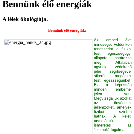
Bennünk élő energiák
A lélek ökológiája.
Bennünk élő energiák:
Az emberi élet
minőségét Földünkön
rendszerint a fizikai
test egészségügyi
állapota határozza
meg. Általában
agyunk védekező
jelei segítségével
sikerül megőrizni
testi egészségünket.
Ez a képesség
minden embernél
jelen van.
Megvizsgáljuk azokat
az önvédelmi
jellemzőket, amelyek
fizikai szinten
hatnak. A keleti
orvoslásból
ismeretes az
"elemek" fogalma.