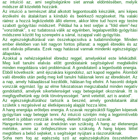
az intuíció az, ami segítségünkre siet annak eldöntésében, melyik
módszer áll közelebb hozzánk.
Az intuíció a természet által alkotott legpontosabb készülék, ami képes
érzékelni és átalakítani a kiinduló és beérkező rezgéseket. Ha valaki
ráérez a hozzá legközelebb álló elemre, akkor létre tud hozni egy testre
szabott gyógyítási módszert. Például ha a test sejtjei a "föld elem"-hez
"vonzódnak", s ez tudatossá válik az egyénben, legalapvetőbb gyógyítási
módszerei között fog szerepelni a sárral, iszappal való gyógyítás.
Az egészségkultúrával van összekapcsolva a tudatminősége. Minden
ember életében van két nagyon fontos pillanat: a reggeli ébredés és az
esti elalvás pillanata. Ezek nagy hatással vannak mindenki egészségügyi
állapotára.
Azokkal a nehézségekkel ébredsz reggel, amelyekkel este lefeküdtél.
Meg kell tanulni elalvás előtt gondolataink segítségével megbékélni
minden megoldásra váró problémával. A gondolaterő a legerősebb energia.
Ebből következik: amit éjszakára kigondolsz, azt kapod reggelre. Álomból
való ébredés után pedig meg kell tanulni hálásnak lenni az ébredésért. Az
a nap, amely hálaadással kezdődik, hálásan fog eltelni. A hasonló dolgok
vonzzák egymást. Így az elme fokozatosan megszabadul minden negatív
gondolattól, amelyek sikertelenséget vagy betegséget okoznának. Itt is
megfigyelhetünk egy örök törvényességet: "amit vetettél, azt is aratod".
Az egészségkultúrához tartozik a beszéd, amely gondolataink által
születik s rezgésével az életképesség alapját hozza létre.
A hang energiája erőteljes energia. A szavak rezgésüktől függően képesek
gyógyítani vagy beteggé tenni. Az intuíció szintjén még a legprimitívebb
embert is jobban vonzzák a meleg, életerőt sugárzó szavak.
Hangunkra nem csak az énekórán van szükség. A hang az életenergia
mértéke, amire az önfejlesztésre van szükség. A hang képes léttel
megtölteni a belső sejteket, s segítséget nyújtani a rászorulóknak.
Soha nem fog az egészség szó az egészségkultúra összetételben