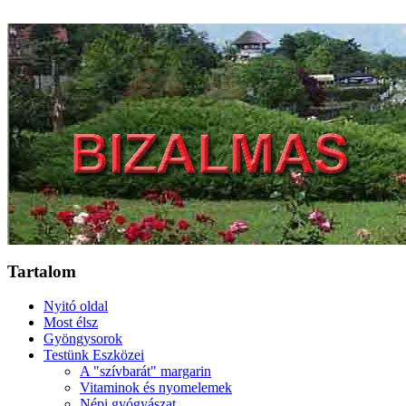
Tartalom
Nyitó oldal
Most élsz
Gyöngysorok
Testünk Eszközei
A "szívbarát" margarin
Vitaminok és nyomelemek
Népi gyógyászat