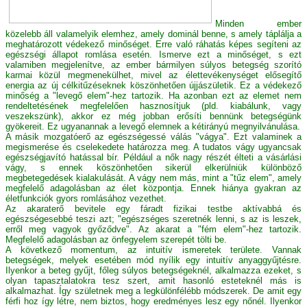
Minden ember
közelebb áll valamelyik elemhez, amely dominál benne, s amely táplálja a
meghatározott védekező minőséget. Erre való ráhatás képes segíteni az
egészségi állapot romlása esetén. Ismerve ezt a minőséget, s ezt
valamiben megjelenítve, az ember bármilyen súlyos betegség szorító
karmai közül megmenekülhet, mivel az élettevékenységet elősegítő
energia az új célkitűzéseknek köszönhetően újjászületik. Ez a védekező
minőség a "levegő elem"-hez tartozik. Ha azonban ezt az elemet nem
rendeltetésének megfelelően hasznosítjuk (pld. kiabálunk, vagy
veszekszünk), akkor ez még jobban erősíti bennünk betegségünk
gyökereit. Ez ugyanannak a levegő elemnek a kétirányú megnyilvánulása.
A másik mozgatóerő az egészségessé válás "vágya". Ezt valaminek a
megismerése és cselekedete határozza meg. A tudatos vágy ugyancsak
egészségjavító hatással bír. Például a nők nagy részét élteti a vásárlási
vágy, s ennek köszönhetően sikerül elkerülniük különböző
megbetegedések kialakulását. A vágy nem más, mint a "tűz elem", amely
megfelelő adagolásban az élet központja. Ennek hiánya gyakran az
életfunkciók gyors romlásához vezethet.
Az akaraterő bevitele egy fáradt fizikai testbe aktívabbá és
egészségesebbé teszi azt; "egészséges szeretnék lenni, s az is leszek,
erről meg vagyok győződve". Az akarat a "fém elem"-hez tartozik.
Megfelelő adagolásban az önfegyelem szerepét tölti be.
A következő momentum, az intuitív ismeretek területe. Vannak
betegségek, melyek esetében mód nyílik egy intuitív anyaggyűjtésre.
Ilyenkor a beteg gyűjt, főleg súlyos betegségeknél, alkalmazza ezeket, s
olyan tapasztalatokra tesz szert, amit hasonló esteteknél más is
alkalmazhat. Így születnek meg a legkülönfélébb módszerek. De amit egy
férfi hoz így létre, nem biztos, hogy eredményes lesz egy nőnél. Ilyenkor