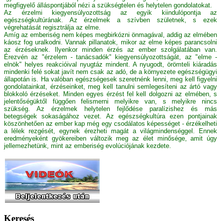
megfigyelő álláspontjából nézi a szükségtelen és helytelen gondolatokat.
Az érzelmi kiegyensúlyozottság az egyik kiindulópontja az
egészségkultúrának. Az érzelmek a szívben születnek, s ezek
végrehatását regisztrálja az elme.
Amíg az emberiség nem képes megbirkózni önmagával, addig az elmében
káosz fog uralkodni. Vannak pillanatok, mikor az elme képes parancsolni
az érzéseknek. Ilyenkor minden érzés az ember szolgálatában van.
Érezvén az "érzelem - tanácsadók" kiegyensúlyozottságát, az "elme -
elnök" helyes reakcióival nyugtáz mindent. A nyugodt, örömteli kiáradás
mindenki felé sokat javít nem csak az adó, de a környezete egészségügyi
állapotán is. Ha valóban egészségesek szeretnénk lenni, meg kell figyelni
gondolatainkat, érzéseinket, meg kell tanulni semlegesíteni az ártó vagy
blokkoló érzéseket. Minden egyes érzést fel kell dolgozni az elmében, s
jelentőségüktől függően felismerni melyikre van, s melyikre nincs
szükség. Az érzelmek helytelen fejlődése paralízishez és más
betegségek sokaságához vezet. Az egészségkultúra ezen pontjainak
köszönhetően az ember kap még egy csodálatos képességet - érzékelheti
a lélek rezgését, egynek érezheti magát a világmindenséggel. Ennek
eredményeként gyökereiben változik meg az élet minősége, amit úgy
jellemezhetünk, mint az emberiség evolúciójának kezdete.
Keresés