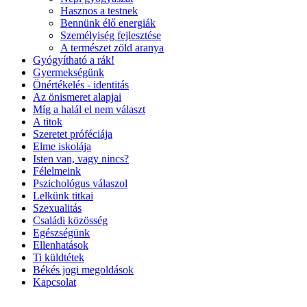
Hasznos a testnek
Bennünk élő energiák
Személyiség fejlesztése
A természet zöld aranya
Gyógyítható a rák!
Gyermekségünk
Önértékelés - identitás
Az önismeret alapjai
Míg a halál el nem választ
A titok
Szeretet próféciája
Elme iskolája
Isten van, vagy nincs?
Félelmeink
Pszichológus válaszol
Lelkünk titkai
Szexualitás
Családi közösség
Egészségünk
Ellenhatások
Ti küldtétek
Békés jogi megoldások
Kapcsolat