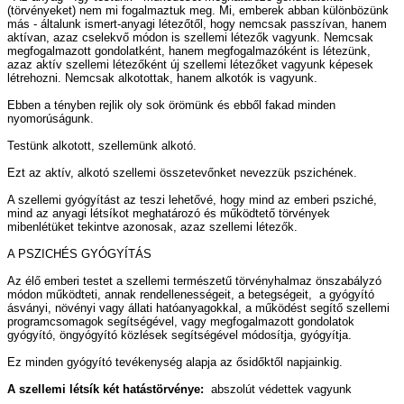
(törvényeket) nem mi fogalmaztuk meg. Mi, emberek abban különbözünk
más - általunk ismert-anyagi létezőtől, hogy nemcsak passzívan, hanem
aktívan, azaz cselekvő módon is szellemi létezők vagyunk. Nemcsak
megfogalmazott gondolatként, hanem megfogalmazóként is létezünk,
azaz aktív szellemi létezőként új szellemi létezőket vagyunk képesek
létrehozni. Nemcsak alkotottak, hanem alkotók is vagyunk.
Ebben a tényben rejlik oly sok örömünk és ebből fakad minden
nyomorúságunk.
Testünk alkotott, szellemünk alkotó.
Ezt az aktív, alkotó szellemi összetevőnket nevezzük pszichének.
A szellemi gyógyítást az teszi lehetővé, hogy mind az emberi psziché,
mind az anyagi létsíkot meghatározó és működtető törvények
mibenlétüket tekintve azonosak, azaz szellemi létezők.
A PSZICHÉS GYÓGYÍTÁS
Az élő emberi testet a szellemi természetű törvényhalmaz önszabályzó
módon működteti, annak rendellenességeit, a betegségeit, a gyógyító
ásványi, növényi vagy állati hatóanyagokkal, a működést segítő szellemi
programcsomagok segítségével, vagy megfogalmazott gondolatok
gyógyító, öngyógyító közlések segítségével módosítja, gyógyítja.
Ez minden gyógyító tevékenység alapja az ősidőktől napjainkig.
A szellemi létsík két hatástörvénye:
abszolút védettek vagyunk