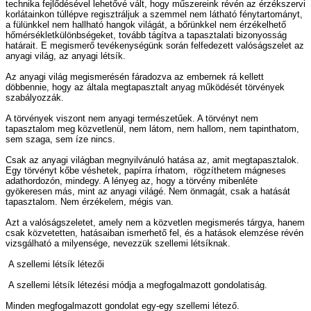
technika fejlődésével lehetővé vált, hogy műszereink révén az érzékszervi
korlátainkon túllépve regisztráljuk a szemmel nem látható fénytartományt,
a fülünkkel nem hallható hangok világát, a bőrünkkel nem érzékelhető
hőmérsékletkülönbségeket, tovább tágítva a tapasztalati bizonyosság
határait. E megismerő tevékenységünk során felfedezett valóságszelet az
anyagi világ, az anyagi létsík.
Az anyagi világ megismerésén fáradozva az embernek rá kellett
döbbennie, hogy az általa megtapasztalt anyag működését törvények
szabályozzák.
A törvények viszont nem anyagi természetűek. A törvényt nem
tapasztalom meg közvetlenül, nem látom, nem hallom, nem tapinthatom,
sem szaga, sem íze nincs.
Csak az anyagi világban megnyilvánuló hatása az, amit megtapasztalok.
Egy törvényt kőbe véshetek, papírra írhatom, rögzíthetem mágneses
adathordozón, mindegy. A lényeg az, hogy a törvény mibenléte
gyökeresen más, mint az anyagi világé. Nem önmagát, csak a hatását
tapasztalom. Nem érzékelem, mégis van.
Azt a valóságszeletet, amely nem a közvetlen megismerés tárgya, hanem
csak közvetetten, hatásaiban ismerhető fel, és a hatások elemzése révén
vizsgálható a milyensége, nevezzük szellemi létsíknak.
A szellemi létsík létezői
A szellemi létsík létezési módja a megfogalmazott gondolatiság.
Minden megfogalmazott gondolat egy-egy szellemi létező.