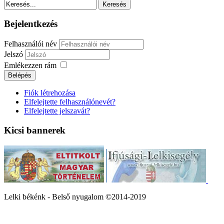
Bejelentkezés
Felhasználói név
Jelszó
Emlékezzen rám
Fiók létrehozása
Elfelejtette felhasználónevét?
Elfelejtette jelszavát?
Kicsi bannerek
Lelki békénk - Belső nyugalom ©2014-2019