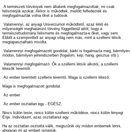
A természeti törvények nem általunk megfogalmazottak, mi csak
felismerjük azokat. Akkor is működtek, mielőtt felfedezték és
megfogalmazták volna őket a tudósok.
Valamennyi, az anyagi Univerzumot működtető, azaz létét és
milyenségét meghatározó törvény függetlenül attól, hogy a
természettudomány felismerte és megfogalmazta-e őket, vagy sem.
Ebből a szempontból az anyagi világ nem más, mint a szellemi létsík
megtapasztalható mivolta.
Valamennyi megfogalmazott gondolat, bárki is fogalmazta meg, bármilyen
módon, bármilyen jelrendszerben (fogalom, kép, hang, gesztus stb.).
Valamennyi megfogalmazó. Ők a szellemi létsík alkotói, a szellemi
létezők teremtői.
Az ember teremtett szellemi teremtő. Maga is szellemi létező.
Maga is megfogalmazott gondolat.
Az ember
Az ember osztatlan egy - EGÉSZ.
Nincs külön teste, nincs külön szellemi működése, nincs külön lényegi
Énje. Individuum, azaz osztatlanul egy.
Ha az osztatlan osztottá válik, megszűnik oly módon embernek lenni,
ahogyan mi az embert ismerjük.