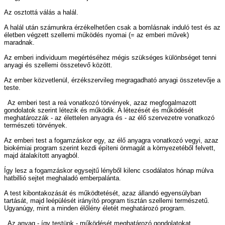
Az osztottá válás a halál.
A halál után számunkra érzékelhetően csak a bomlásnak induló test és az
életben végzett szellemi működés nyomai (= az emberi művek)
maradnak.
Az emberi individuum megértéséhez mégis szükséges különbséget tenni
anyagi és szellemi összetevő között.
Az ember közvetlenül, érzékszervileg megragadható anyagi összetevője a
teste.
Az emberi test a reá vonatkozó törvények, azaz megfogalmazott
gondolatok szerint létezik és működik. A létezését és működését
meghatározzák - az élettelen anyagra és - az élő szervezetre vonatkozó
természeti törvények.
Az emberi test a fogamzáskor egy, az élő anyagra vonatkozó vegyi, azaz
biokémiai program szerint kezdi építeni önmagát a környezetéből felvett,
majd átalakított anyagból.
Így lesz a fogamzáskor egysejtű lényből kilenc csodálatos hónap múlva
hatbillió sejtet meghaladó emberpalánta.
A test kibontakozását és működtetését, azaz állandó egyensúlyban
tartását, majd leépülését irányító program tisztán szellemi természetű.
Ugyanúgy, mint a minden élőlény életét meghatározó program.
Az anyag - így testünk - működését meghatározó gondolatokat