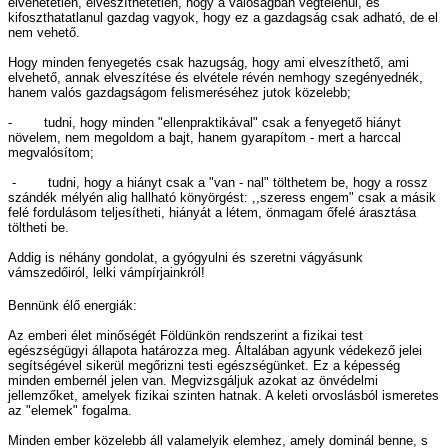
elvehetetlen, elveszíthetetlen, hogy a valóságban végtelenül, és
kifoszthatatlanul gazdag vagyok, hogy ez a gazdagság csak adható, de el
nem vehető.
Hogy minden fenyegetés csak hazugság, hogy ami elveszíthető, ami
elvehető, annak elveszítése és elvétele révén nemhogy szegényednék,
hanem valós gazdagságom felismeréséhez jutok közelebb;
- tudni, hogy minden "ellenpraktikával" csak a fenyegető hiányt
növelem, nem megoldom a bajt, hanem gyarapítom - mert a harccal
megvalósítom;
- tudni, hogy a hiányt csak a "van - nal" tölthetem be, hogy a rossz
szándék mélyén alig hallható könyörgést: ,,szeress engem" csak a másik
felé fordulásom teljesítheti, hiányát a létem, önmagam őfelé árasztása
töltheti be.
Addig is néhány gondolat, a gyógyulni és szeretni vágyásunk
vámszedőiról, lelki vámpírjainkról!
Bennünk élő energiák:
Az emberi élet minőségét Földünkön rendszerint a fizikai test
egészségügyi állapota határozza meg. Általában agyunk védekező jelei
segítségével sikerül megőrizni testi egészségünket. Ez a képesség
minden embernél jelen van. Megvizsgáljuk azokat az önvédelmi
jellemzőket, amelyek fizikai szinten hatnak. A keleti orvoslásból ismeretes
az "elemek" fogalma.
Minden ember közelebb áll valamelyik elemhez, amely dominál benne, s