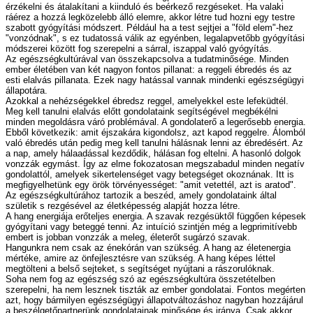
érzékelni és átalakítani a kiinduló és beérkező rezgéseket. Ha valaki
ráérez a hozzá legközelebb álló elemre, akkor létre tud hozni egy testre
szabott gyógyítási módszert. Például ha a test sejtjei a "föld elem"-hez
"vonzódnak", s ez tudatossá válik az egyénben, legalapvetőbb gyógyítási
módszerei között fog szerepelni a sárral, iszappal való gyógyítás.
Az egészségkultúrával van összekapcsolva a tudatminősége. Minden
ember életében van két nagyon fontos pillanat: a reggeli ébredés és az
esti elalvás pillanata. Ezek nagy hatással vannak mindenki egészségügyi
állapotára.
Azokkal a nehézségekkel ébredsz reggel, amelyekkel este lefeküdtél.
Meg kell tanulni elalvás előtt gondolataink segítségével megbékélni
minden megoldásra váró problémával. A gondolaterő a legerősebb energia.
Ebből következik: amit éjszakára kigondolsz, azt kapod reggelre. Álomból
való ébredés után pedig meg kell tanulni hálásnak lenni az ébredésért. Az
a nap, amely hálaadással kezdődik, hálásan fog eltelni. A hasonló dolgok
vonzzák egymást. Így az elme fokozatosan megszabadul minden negatív
gondolattól, amelyek sikertelenséget vagy betegséget okoznának. Itt is
megfigyelhetünk egy örök törvényességet: "amit vetettél, azt is aratod".
Az egészségkultúrához tartozik a beszéd, amely gondolataink által
születik s rezgésével az életképesség alapját hozza létre.
A hang energiája erőteljes energia. A szavak rezgésüktől függően képesek
gyógyítani vagy beteggé tenni. Az intuíció szintjén még a legprimitívebb
embert is jobban vonzzák a meleg, életerőt sugárzó szavak.
Hangunkra nem csak az énekórán van szükség. A hang az életenergia
mértéke, amire az önfejlesztésre van szükség. A hang képes léttel
megtölteni a belső sejteket, s segítséget nyújtani a rászorulóknak.
Soha nem fog az egészség szó az egészségkultúra összetételben
szerepelni, ha nem lesznek tiszták az ember gondolatai. Fontos megérten
azt, hogy bármilyen egészségügyi állapotváltozáshoz nagyban hozzájárul
a beszélgetőpartnerünk gondolatainak minősége és iránya. Csak akkor