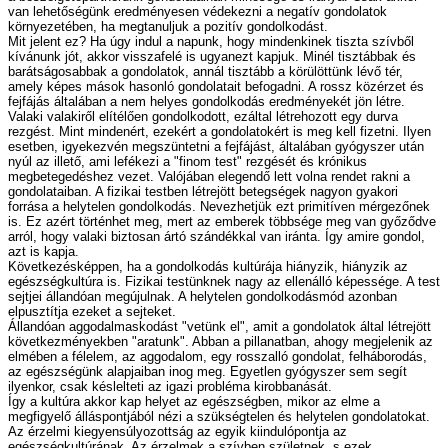
van lehetőségünk eredményesen védekezni a negatív gondolatok
környezetében, ha megtanuljuk a pozitív gondolkodást.
Mit jelent ez? Ha úgy indul a napunk, hogy mindenkinek tiszta szívből
kívánunk jót, akkor visszafelé is ugyanezt kapjuk. Minél tisztábbak és
barátságosabbak a gondolatok, annál tisztább a körülöttünk lévő tér,
amely képes mások hasonló gondolatait befogadni. A rossz közérzet és
fejfájás általában a nem helyes gondolkodás eredményekét jön létre.
Valaki valakiről elítélően gondolkodott, ezáltal létrehozott egy durva
rezgést. Mint mindenért, ezekért a gondolatokért is meg kell fizetni. Ilyen
esetben, igyekezvén megszüntetni a fejfájást, általában gyógyszer után
nyúl az illető, ami lefékezi a "finom test" rezgését és krónikus
megbetegedéshez vezet. Valójában elegendő lett volna rendet rakni a
gondolataiban. A fizikai testben létrejött betegségek nagyon gyakori
forrása a helytelen gondolkodás. Nevezhetjük ezt primitíven mérgezőnek
is. Ez azért történhet meg, mert az emberek többsége meg van győződve
arról, hogy valaki biztosan ártó szándékkal van iránta. Így amire gondol,
azt is kapja.
Következésképpen, ha a gondolkodás kultúrája hiányzik, hiányzik az
egészségkultúra is. Fizikai testünknek nagy az ellenálló képessége. A test
sejtjei állandóan megújulnak. A helytelen gondolkodásmód azonban
elpusztítja ezeket a sejteket.
Állandóan aggodalmaskodást "vetünk el", amit a gondolatok által létrejött
következményekben "aratunk". Abban a pillanatban, ahogy megjelenik az
elmében a félelem, az aggodalom, egy rosszalló gondolat, felháborodás,
az egészségünk alapjaiban inog meg. Egyetlen gyógyszer sem segít
ilyenkor, csak késlelteti az igazi probléma kirobbanását.
Így a kultúra akkor kap helyet az egészségben, mikor az elme a
megfigyelő álláspontjából nézi a szükségtelen és helytelen gondolatokat.
Az érzelmi kiegyensúlyozottság az egyik kiindulópontja az
egészségkultúrának. Az érzelmek a szívben születnek, s ezek