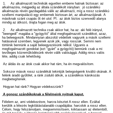
1. Az alkalmazott technikák egyetlen emberre hatnak biztosan: az
alkalmazóra, mégpedig az általa szándékolt irányban: jó szándékú
alkalmazás révén gazdagabbá válik az alkalmazó, míg a rossz szándékú
szellemi manipuláció egy embernek biztosan árt, az alkalmazójának. A
másiknak szánt csapás őt éri utol. Pl.: az átok biztos szenvedő alanya
mindig az átkozó, őrajta fogan meg az átok.
2. Az alkalmazott technika csak akkor hat, ha az. aki felé irányul,
"beengedi" magába a "gyógyító" által megfogalmazott szándékot, azaz,
ha beleegyezik. Mindannyian abszolút védettek vagyunk a másik szellemi
hatásaival szemben, legyenek azok jók, vagy rosszak. Semmi nem
történik bennünk a saját beleegyezésünk nélkül. Ugyanis a
megfogalmazott gondolat (ezt "gyárt" a gyógyító) bennünk csak a mi
tevőleges közreműködésünk révén válik valósággá. Addig nincs valós
léte, addig csak lehetőség.
Az áldás és az átok csak akkor hat rám, ha én megvalósítom.
Sokszor mások rossz szándékát tekintjük betegségeink kiváltó okának. A
felénk áradó gyűlölet, a ránk zúduló átkok, a szándékos károkozás
megbetegítenek.
Hogyan hat ránk? Hogyan védekezzünk?
A gonosz szándékoknak a félelmeink nyitnak kaput.
Félelem az, ami védekezésre, harcra késztet A rossz ellen. Ezáltal
kerülök a létezés legkilátástalanabb csapdájába: harcolok a rossz ellen.
Célom, hogy felszámoljam, megsemmisítsem, kiiktassam az életemből,