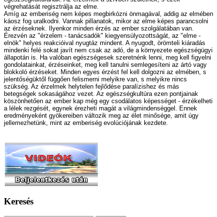
végrehatását regisztrálja az elme.
Amíg az emberiség nem képes megbirkózni önmagával, addig az elmében
káosz fog uralkodni. Vannak pillanatok, mikor az elme képes parancsolni
az érzéseknek. Ilyenkor minden érzés az ember szolgálatában van.
Érezvén az "érzelem - tanácsadók" kiegyensúlyozottságát, az "elme -
elnök" helyes reakcióival nyugtáz mindent. A nyugodt, örömteli kiáradás
mindenki felé sokat javít nem csak az adó, de a környezete egészségügyi
állapotán is. Ha valóban egészségesek szeretnénk lenni, meg kell figyelni
gondolatainkat, érzéseinket, meg kell tanulni semlegesíteni az ártó vagy
blokkoló érzéseket. Minden egyes érzést fel kell dolgozni az elmében, s
jelentőségüktől függően felismerni melyikre van, s melyikre nincs
szükség. Az érzelmek helytelen fejlődése paralízishez és más
betegségek sokaságához vezet. Az egészségkultúra ezen pontjainak
köszönhetően az ember kap még egy csodálatos képességet - érzékelheti
a lélek rezgését, egynek érezheti magát a világmindenséggel. Ennek
eredményeként gyökereiben változik meg az élet minősége, amit úgy
jellemezhetünk, mint az emberiség evolúciójának kezdete.
Keresés