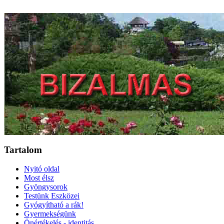
Tartalom
Nyitó oldal
Most élsz
Gyöngysorok
Testünk Eszközei
Gyógyítható a rák!
Gyermekségünk
Önértékelés - identitás