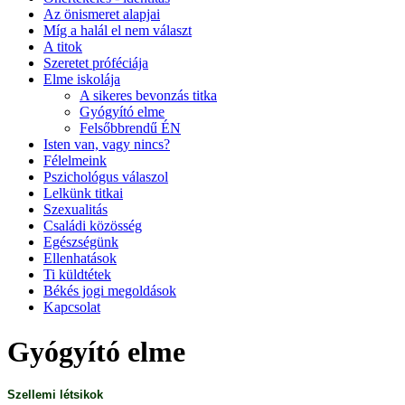
Az önismeret alapjai
Míg a halál el nem választ
A titok
Szeretet próféciája
Elme iskolája
A sikeres bevonzás titka
Gyógyító elme
Felsőbbrendű ÉN
Isten van, vagy nincs?
Félelmeink
Pszichológus válaszol
Lelkünk titkai
Szexualitás
Családi közösség
Egészségünk
Ellenhatások
Ti küldtétek
Békés jogi megoldások
Kapcsolat
Gyógyító elme
Szellemi létsikok