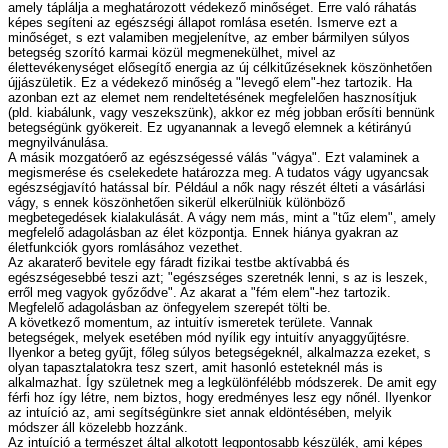
amely táplálja a meghatározott védekező minőséget. Erre való ráhatás
képes segíteni az egészségi állapot romlása esetén. Ismerve ezt a
minőséget, s ezt valamiben megjelenítve, az ember bármilyen súlyos
betegség szorító karmai közül megmenekülhet, mivel az
élettevékenységet elősegítő energia az új célkitűzéseknek köszönhetően
újjászületik. Ez a védekező minőség a "levegő elem"-hez tartozik. Ha
azonban ezt az elemet nem rendeltetésének megfelelően hasznosítjuk
(pld. kiabálunk, vagy veszekszünk), akkor ez még jobban erősíti bennünk
betegségünk gyökereit. Ez ugyanannak a levegő elemnek a kétirányú
megnyilvánulása.
A másik mozgatóerő az egészségessé válás "vágya". Ezt valaminek a
megismerése és cselekedete határozza meg. A tudatos vágy ugyancsak
egészségjavító hatással bír. Például a nők nagy részét élteti a vásárlási
vágy, s ennek köszönhetően sikerül elkerülniük különböző
megbetegedések kialakulását. A vágy nem más, mint a "tűz elem", amely
megfelelő adagolásban az élet központja. Ennek hiánya gyakran az
életfunkciók gyors romlásához vezethet.
Az akaraterő bevitele egy fáradt fizikai testbe aktívabbá és
egészségesebbé teszi azt; "egészséges szeretnék lenni, s az is leszek,
erről meg vagyok győződve". Az akarat a "fém elem"-hez tartozik.
Megfelelő adagolásban az önfegyelem szerepét tölti be.
A következő momentum, az intuitív ismeretek területe. Vannak
betegségek, melyek esetében mód nyílik egy intuitív anyaggyűjtésre.
Ilyenkor a beteg gyűjt, főleg súlyos betegségeknél, alkalmazza ezeket, s
olyan tapasztalatokra tesz szert, amit hasonló esteteknél más is
alkalmazhat. Így születnek meg a legkülönfélébb módszerek. De amit egy
férfi hoz így létre, nem biztos, hogy eredményes lesz egy nőnél. Ilyenkor
az intuíció az, ami segítségünkre siet annak eldöntésében, melyik
módszer áll közelebb hozzánk.
Az intuíció a természet által alkotott legpontosabb készülék, ami képes