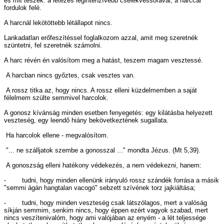
és mit teszek: a létezés legintenzívebb cselekvéssorával, a harccal
fordulok felé.
A harcnál lekötöttebb létállapot nincs.
Lankadatlan erőfeszítéssel foglalkozom azzal, amit meg szeretnék
szüntetni, fel szeretnék számolni.
A harc révén én valósítom meg a hatást, teszem magam vesztessé.
A harcban nincs győztes, csak vesztes van.
A rossz titka az, hogy nincs. A rossz elleni küzdelmemben a saját
félelmem szülte semmivel harcolok.
A gonosz kívánság minden esetben fenyegetés: egy kilátásba helyezett
veszteség, egy leendő hiány bekövetkeztének sugallata.
Ha harcolok ellene - megvalósítom.
"... ne szálljatok szembe a gonosszal ..." mondta Jézus. (Mt 5,39).
A gonoszság elleni hatékony védekezés, a nem védekezni, hanem:
- tudni, hogy minden ellenünk irányuló rossz szándék forrása a másik
"semmi ágán hangtalan vacogó" sebzett szívének torz jajkiáltása;
- tudni, hogy minden veszteség csak látszólagos, mert a valóság
síkján semmim, senkim nincs, hogy éppen ezért vagyok szabad, mert
nincs veszítenivalóm, hogy ami valójában az enyém - a lét teljessége