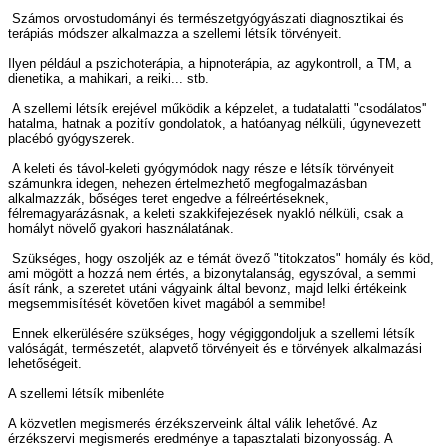
Számos orvostudományi és természetgyógyászati diagnosztikai és
terápiás módszer alkalmazza a szellemi létsík törvényeit.
Ilyen például a pszichoterápia, a hipnoterápia, az agykontroll, a TM, a
dienetika, a mahikari, a reiki... stb.
A szellemi létsík erejével működik a képzelet, a tudatalatti "csodálatos''
hatalma, hatnak a pozitív gondolatok, a hatóanyag nélküli, úgynevezett
placébó gyógyszerek.
A keleti és távol-keleti gyógymódok nagy része e létsík törvényeit
számunkra idegen, nehezen értelmezhető megfogalmazásban
alkalmazzák, bőséges teret engedve a félreértéseknek,
félremagyarázásnak, a keleti szakkifejezések nyakló nélküli, csak a
homályt növelő gyakori használatának.
Szükséges, hogy oszoljék az e témát övező "titokzatos" homály és köd,
ami mögött a hozzá nem értés, a bizonytalanság, egyszóval, a semmi
ásít ránk, a szeretet utáni vágyaink által bevonz, majd lelki értékeink
megsemmisítését követően kivet magából a semmibe!
Ennek elkerülésére szükséges, hogy végiggondoljuk a szellemi létsík
valóságát, természetét, alapvető törvényeit és e törvények alkalmazási
lehetőségeit.
A szellemi létsík mibenléte
A közvetlen megismerés érzékszerveink által válik lehetővé. Az
érzékszervi megismerés eredménye a tapasztalati bizonyosság. A