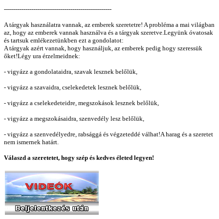
-------------------------------------------------------
A tárgyak használatra vannak, az emberek szeretetre! A probléma a mai világban
az, hogy az emberek vannak használva és a tárgyak szeretve.Legyünk óvatosak
és tartsuk emlékezetünkben ezt a gondolatot:
A tárgyak azért vannak, hogy használjuk, az emberek pedig hogy szeressük
őket!Légy ura érzelmeidnek:
- vigyázz a gondolataidra, szavak lesznek belőlük,
- vigyázz a szavaidra, cselekedetek lesznek belőlük,
- vigyázz a cselekedeteidre, megszokások lesznek belőlük,
- vigyázz a megszokásaidra, szenvedély lesz belőlük,
- vigyázz a szenvedélyedre, rabsággá és végzeteddé válhat!A harag és a szeretet
nem ismernek határt.
Válaszd a szeretetet, hogy szép és kedves életed legyen!