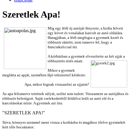
Szeretlek Apa!
Míg egy férfi új autóját fényezte, a kisfia felvett
egy követ és vonalakat karcolt az autó oldalára.
Haragjában, a férfi megfogta a gyermek kezét és
többször ráütött, nem ismerve fel, hogy a
franciakulccsal üti.
A kórházban a gyermek elveszítette az két ujját a
többszörös törés miatt.
Mikor a gyermek
meglátta az apját, szemében fájó tekintettel kérdezte:
Apa, mikor fognak visszanőni az ujjaim?
Az apa felismerve tettének súlyát, szólni sem tudott. Visszament az autójához és
többször belerúgott. Saját cselekedetétől feldúlva leült az autó elé és a
karcolásokat nézte. A gyermek azt írta:
"SZERETLEK APA!"
Sírva, könnyes szemmel ment vissza a korházba és magához ölelve gyermekét
kért tőle bocsánatot.