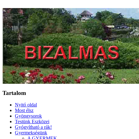
Tartalom
Nyitó oldal
Most élsz
Gyöngysorok
Testünk Eszközei
Gyógyítható a rák!
Gyermekségünk
A GYERMEK