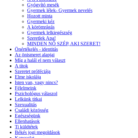
Gyógyító mesék
Gyermek lélek- Gyermek nevelés
Hozott minta
Gyermeki kéz
A körömrágás
Gyermek lelkiegészség
Szeretlek Apa!
MINDEN NŐ SZÉP, AKI SZERET!
Önértékelés - identitás
Az önismeret alapjai
Míg a halál el nem választ
A titok
Szeretet próféciája
Elme iskolája
Isten van, vagy nincs?
Félelmeink
Pszichológus válaszol
Lelkünk titkai
Szexualitás
Családi közösség
Egészségünk
Ellenhatások
Ti küldtétek
Békés jogi megoldások
Kapcsolat